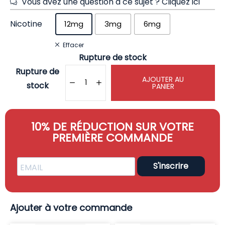
Vous avez une question à ce sujet ?
Cliquez ici
Nicotine
12mg
3mg
6mg
Effacer
Rupture de stock
Rupture de
AJOUTER AU
stock
PANIER
10% DE RÉDUCTION SUR VOTRE
PREMIÈRE COMMANDE
S'inscrire
Ajouter à votre commande