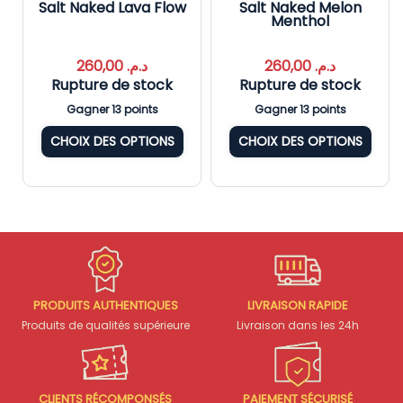
ly
Salt Naked Lava Flow
Salt Naked Melon
Menthol
260,00
د.م.
260,00
د.م.
Rupture de stock
Rupture de stock
Gagner 13 points
Gagner 13 points
CHOIX DES OPTIONS
CHOIX DES OPTIONS
PRODUITS AUTHENTIQUES
LIVRAISON RAPIDE
Produits de qualités supérieure
Livraison dans les 24h
CLIENTS RÉCOMPONSÉS
PAIEMENT SÉCURISÉ