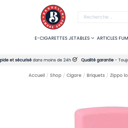
E-CIGARETTES JETABLES
ARTICLES FU
urisé
dans moins de 24h
Qualité garantie
- Toujours !
Li
Accueil
Shop
Cigare
Briquets
Zippo l
/
/
/
/