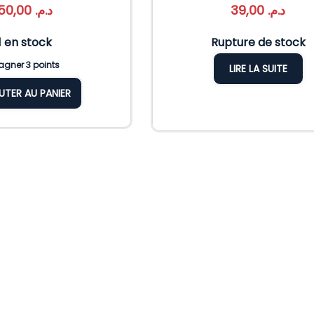
50,00
د.م.
39,00
د.م.
1 en stock
Rupture de stock
gner 3 points
LIRE LA SUITE
UTER AU PANIER