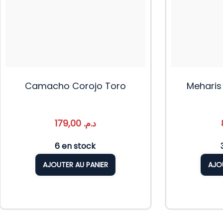
Camacho Corojo Toro
Meharis 
179,00
د.م.
6 en stock
AJOUTER AU PANIER
AJO