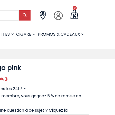
0
TTES
CIGARE
PROMOS & CADEAUX
go pink
د..
ans les 24h* -
e membre, vous gagnez 5 % de remise en
ne question à ce sujet ?
Cliquez ici