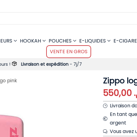
MEURS
HOOKAH
POUCHES
E-LIQUIDES
E-CIGARE
VENTE EN GROS
vraison et expédition
- 7j/7
Zippo lo
ogo pink
550,00
م
Livraison d
En tant qu
argent
Vous avez u