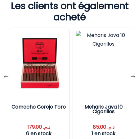
Les clients ont également
acheté
Camacho Corojo Toro
Meharis Java 10
Cigarillos
179,00
د.م.
85,00
د.م.
6 en stock
1 en stock