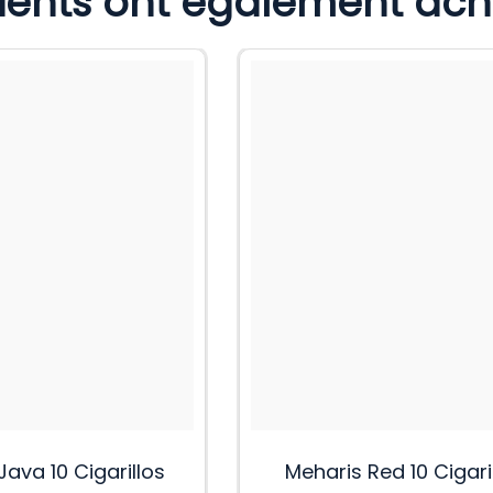
lients ont également ac
Java 10 Cigarillos
Meharis Red 10 Cigari