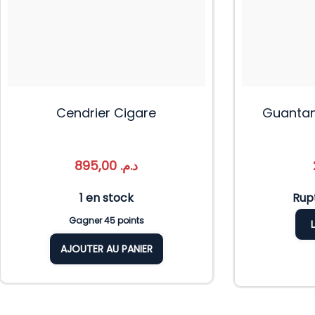
Cendrier Cigare
Guanta
895,00
د.م.
1 en stock
Rup
Gagner 45 points
AJOUTER AU PANIER