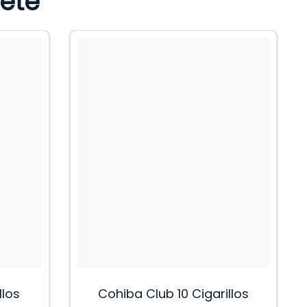
heté
llos
Cohiba Club 10 Cigarillos