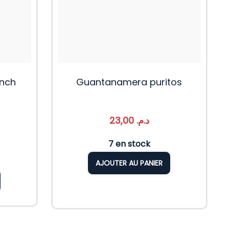
nch
Guantanamera puritos
23,00
د.م.
7 en stock
AJOUTER AU PANIER