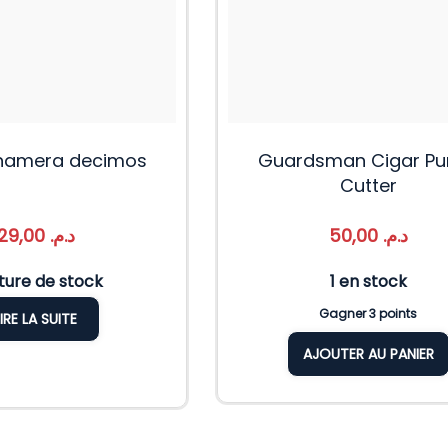
namera decimos
Guardsman Cigar Pu
Cutter
29,00
د.م.
50,00
د.م.
ture de stock
1 en stock
Gagner 3 points
LIRE LA SUITE
AJOUTER AU PANIER