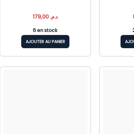
179,00
د.م.
6 en stock
AJOUTER AU PANIER
AJO