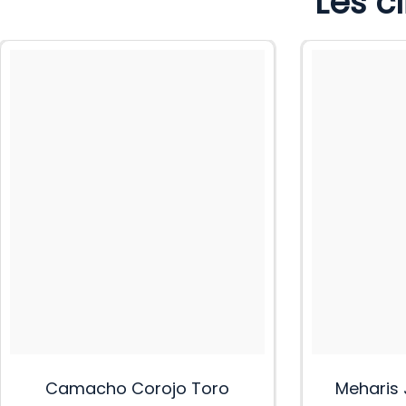
Les c
Camacho Corojo Toro
Meharis 