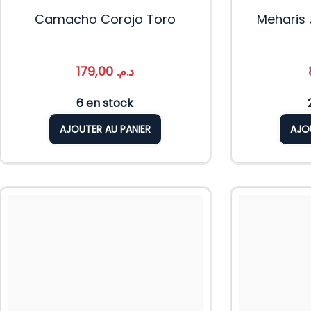
Camacho Corojo Toro
Meharis 
179,00
د.م.
6 en stock
AJOUTER AU PANIER
AJO