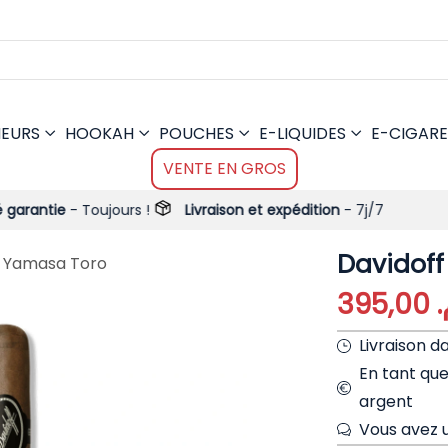
MEURS
HOOKAH
POUCHES
E-LIQUIDES
E-CIGARE
VENTE EN GROS
 Toujours !
Livraison et expédition
- 7j/7
Davidof
f Yamasa Toro
395,00
م
Livraison d
En tant qu
argent
Vous avez u