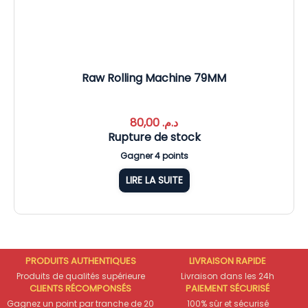
Raw Rolling Machine 79MM
80,00
د.م.
Rupture de stock
Gagner 4 points
LIRE LA SUITE
PRODUITS AUTHENTIQUES
LIVRAISON RAPIDE
Produits de qualités supérieure
Livraison dans les 24h
CLIENTS RÉCOMPONSÉS
PAIEMENT SÉCURISÉ
Gagnez un point par tranche de 20
100% sûr et sécurisé