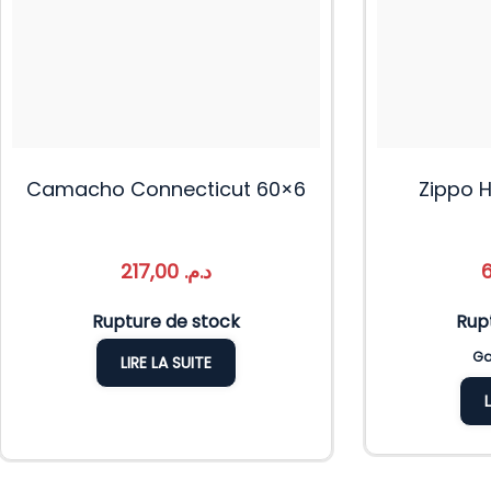
Camacho Connecticut 60×6
Zippo 
217,00
د.م.
Rupture de stock
Rup
Ga
LIRE LA SUITE