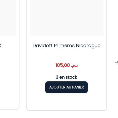
K
Davidoff Primeros Nicaragua
105,00
د.م.
3 en stock
AJOUTER AU PANIER