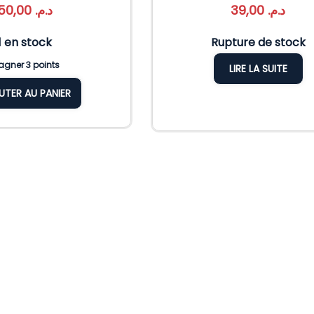
50,00
د.م.
39,00
د.م.
1 en stock
Rupture de stock
gner 3 points
LIRE LA SUITE
UTER AU PANIER