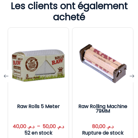
Les clients ont également
acheté
Raw Rolls 5 Meter
Raw Rolling Machine
79MM
40,00
د.م.
–
50,00
د.م.
80,00
د.م.
52 en stock
Rupture de stock