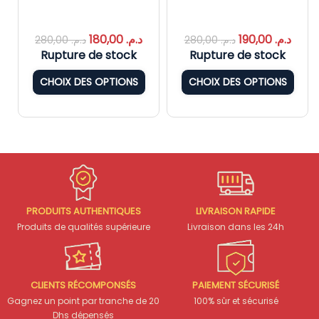
180,00
د.م.
190,00
د.م.
280,00
د.م.
280,00
د.م.
Rupture de stock
Rupture de stock
CHOIX DES OPTIONS
CHOIX DES OPTIONS
PRODUITS AUTHENTIQUES
LIVRAISON RAPIDE
Produits de qualités supérieure
Livraison dans les 24h
CLIENTS RÉCOMPONSÉS
PAIEMENT SÉCURISÉ
Gagnez un point par tranche de 20
100% sûr et sécurisé
Dhs dépensés