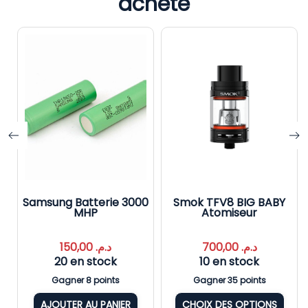
acheté
Samsung Batterie 3000
Smok TFV8 BIG BABY
MHP
Atomiseur
150,00
د.م.
700,00
د.م.
20 en stock
10 en stock
Gagner 8 points
Gagner 35 points
AJOUTER AU PANIER
CHOIX DES OPTIONS