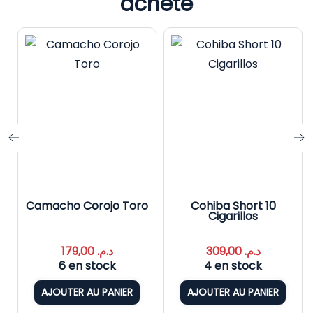
acheté
s
Camacho Corojo Toro
Cohiba Short 10
Cigarillos
179,00
د.م.
309,00
د.م.
6 en stock
4 en stock
AJOUTER AU PANIER
AJOUTER AU PANIER